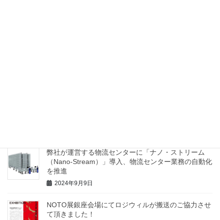
「Vietnam & India Asean Trade Council Meeting
2025」に招致されました
2025年2月15日
『かわさき起業家オーディション』当社ビジネスモデ
ルが最多６部門でアワードを受賞
2025年2月15日
AIとロボティクスを使った当社の新サービス構想
「Logiwill24.ai」(ロジウィル トウェンティフォー ド
ット エーアイ)を発表しました。
2024年11月5日
弊社が運営する物流センターに「ナノ・ストリーム
（Nano-Stream）」導入、物流センター業務の自動化
を推進
2024年9月9日
NOTO展銀座会場にてロジウィルが搬送のご協力させ
て頂きました！