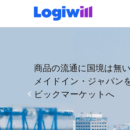
コ
ナ
ン
ビ
テ
ゲ
ン
ー
ツ
シ
に
ョ
移
ン
動
に
移
商品の流通に国境は無
動
メイドイン・ジャパン
ビックマーケットへ
Previous