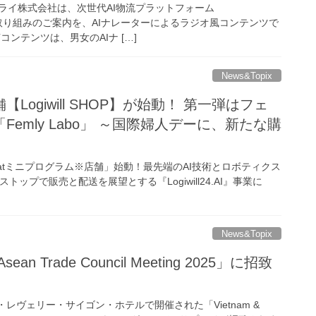
ライ株式会社は、次世代AI物流プラットフォーム
」の最新の取り組みのご案内を、AIナレーターによるラジオ風コンテンツで
ンテンツは、男女のAIナ […]
News&Topix
Logiwill SHOP】が始動！ 第一弾はフェ
emly Labo」 ～国際婦人デーに、新たな購
、「WeChatミニプログラム※店舗」始動！最先端のAI技術とロボティクス
トップで販売と配送を展望とする『Logiwill24.AI』事業に
News&Topix
 Asean Trade Council Meeting 2025」に招致
・レヴェリー・サイゴン・ホテルで開催された「Vietnam &