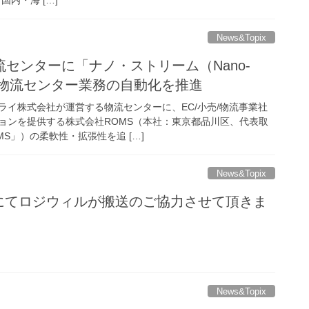
～ 国内・海 […]
News&Topix
センターに「ナノ・ストリーム（Nano-
入、物流センター業務の自動化を推進
ライ株式会社が運営する物流センターに、EC/小売/物流事業社
ョンを提供する株式会社ROMS（本社：東京都品川区、代表取
MS」）の柔軟性・拡張性を追 […]
News&Topix
場にてロジウィルが搬送のご協力させて頂きま
News&Topix