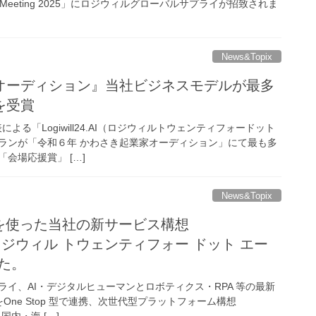
Council Meeting 2025」にロジウィルグローバルサプライが招致されま
News&Topix
オーディション』当社ビジネスモデルが最多
を受賞
による「Logiwill24.AI（ロジウィルトウェンティフォードット
ランが「令和６年 かわさき起業家オーディション」にて最も多
会場応援賞」 […]
News&Topix
スを使った当社の新サービス構想
.ai」(ロジウィル トウェンティフォー ドット エー
た。
イ、AI・デジタルヒューマンとロボティクス・RPA 等の最新
One Stop 型で連携、次世代型プラットフォーム構想