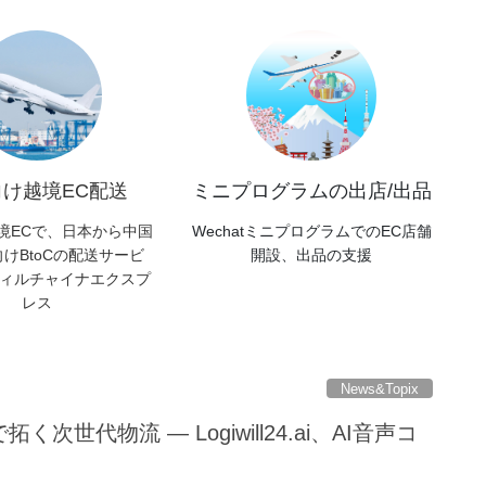
向け越境EC配送
ミニプログラムの出店/出品
境ECで、日本から中国
WechatミニプログラムでのEC店舗
けBtoCの配送サービ
開設、出品の支援
ィルチャイナエクスプ
レス
News&Topix
く次世代物流 — Logiwill24.ai、AI音声コ