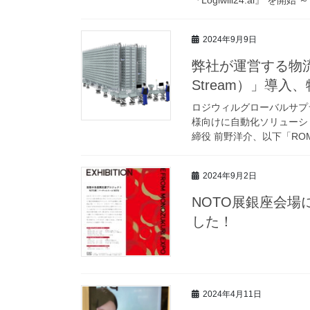
『Logiwill24.ai』 を開始 
2024年9月9日
弊社が運営する物流
Stream）」導
ロジウィルグローバルサプ
様向けに自動化ソリューシ
締役 前野洋介、以下「RO
2024年9月2日
NOTO展銀座会
した！
2024年4月11日