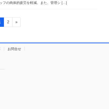
フの肉体的疲労を軽減。また、管理シ […]
ペ
ペ
1
2
»
ー
ー
ジ
ジ
要
お問合せ