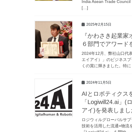
India Asean Trade 
[…]
2025年2月15日
『かわさき起業家
６部門でアワード
2024年12月、弊社山口代表
エイアイ）」のビジネスプ
くの賞に輝きました。特に「
2024年11月5日
AIとロボティク
「Logiwill24
アイ)を発表しまし
ロジウィルグローバルサプラ
技術を活用した流通×物流を