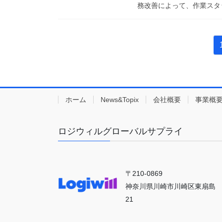
務改善によって、作業スタッ
投
稿
の
ペ
ホーム
News&Topix
会社概要
事業概
ー
ジ
ロジウィルグローバルサプライ
送
り
〒210-0869
神奈川県川崎市川崎区東扇島
21