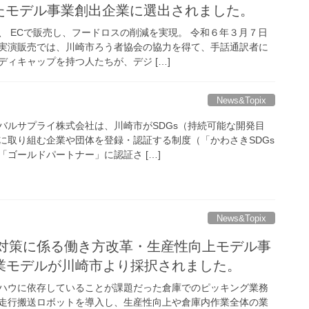
けたモデル事業創出企業に選出されました。
、 ECで販売し、フードロスの削減を実現。 令和６年３月７日
実演販売では、川崎市ろう者協会の協力を得て、手話通訳者に
ィキャップを持つ人たちが、デジ […]
News&Topix
バルサプライ株式会社は、川崎市がSDGs（持続可能な開発目
に取り組む企業や団体を登録・認証する制度（「かわさきSDGs
ゴールドパートナー」に認証さ […]
News&Topix
題対策に係る働き方改革・生産性向上モデル事
業モデルが川崎市より採択されました。
ハウに依存していることが課題だった倉庫でのピッキング業務
⾛⾏搬送ロボットを導入し、生産性向上や倉庫内作業全体の業