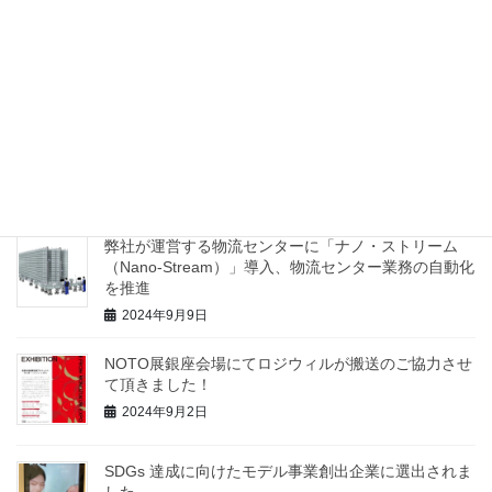
『かわさき起業家オーディション』当社ビジネスモデ
ルが最多６部門でアワードを受賞
2025年2月15日
AIとロボティクスを使った当社の新サービス構想
「Logiwill24.ai」(ロジウィル トウェンティフォー ド
ット エーアイ)を発表しました。
2024年11月5日
弊社が運営する物流センターに「ナノ・ストリーム
（Nano-Stream）」導入、物流センター業務の自動化
を推進
2024年9月9日
NOTO展銀座会場にてロジウィルが搬送のご協力させ
て頂きました！
2024年9月2日
SDGs 達成に向けたモデル事業創出企業に選出されま